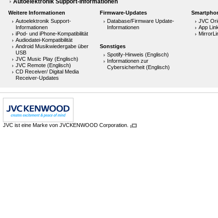
Autoelektronik Support-Informationen
Weitere Informationen
Firmware-Updates
Smartpho
Autoelektronik Support-
Database/Firmware Update-
JVC Ori
Informationen
Informationen
App Link
iPod- und iPhone-Kompatibilität
MirrorLi
Audiodatei-Kompatibilität
Android Musikwiedergabe über
Sonstiges
USB
Spotify-Hinweis (Englisch)
JVC Music Play (Englisch)
Informationen zur
JVC Remote (Englisch)
Cybersicherheit (Englisch)
CD Receiver/ Digital Media
Receiver-Updates
JVC ist eine Marke von JVCKENWOOD Corporation.